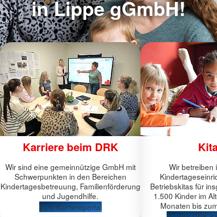
in Lippe gGmbH!
Karriere beim DRK
Kit
Wir sind eine gemeinnützige GmbH mit
Wir betreiben 
Schwerpunkten in den Bereichen
Kindertageseinr
Kindertagesbetreuung, Familienförderung
Betriebskitas für i
und Jugendhilfe.
1.500 Kinder im Al
Monaten bis zum 
Zum Karriereportal
Zu den DRK-Kit