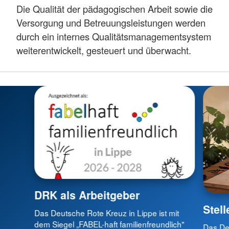
Die Qualität der pädagogischen Arbeit sowie die
Versorgung und Betreuungsleistungen werden
durch ein internes Qualitätsmanagementsystem
weiterentwickelt, gesteuert und überwacht.
DRK als Arbeitgeber
Stel
Das Deutsche Rote Kreuz in Lippe ist mit
dem Siegel „FABEL-haft familienfreundlich"
Das Deu