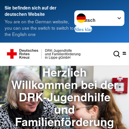
Sie befinden sich auf der
Sprache wechseln zu
deutschen Website
You are on the German website,
you can use the switch to switch to
Alles klar
the English one
DRK-Jugendhilfe
und Familienförderung
in Lippe gGmbH
Herzlich
Willkommen bei der
DRK-Jugendhilfe
und
Familienförderung