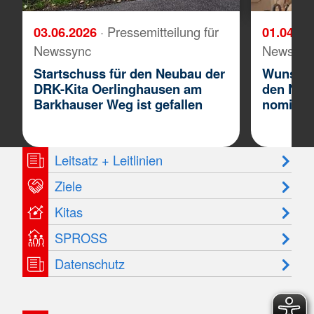
03.06.2026
· Pressemitteilung für
01.04.2
Newssync
Newssyn
Startschuss für den Neubau der
Wunschgr
DRK-Kita Oerlinghausen am
den NRW
Barkhauser Weg ist gefallen
nominier
Leitsatz + Leitlinien
Ziele
Kitas
SPROSS
Datenschutz