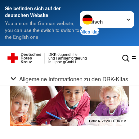
Sie befinden sich auf der
Sprache wechseln zu
deutschen Website
You are on the German website,
you can use the switch to switch to
Alles klar
the English one
DRK-Jugendhilfe
und Familienförderung
in Lippe gGmbH
Allgemeine Informationen zu den DRK-Kitas
Foto: A. Zelck / DRK e.V.