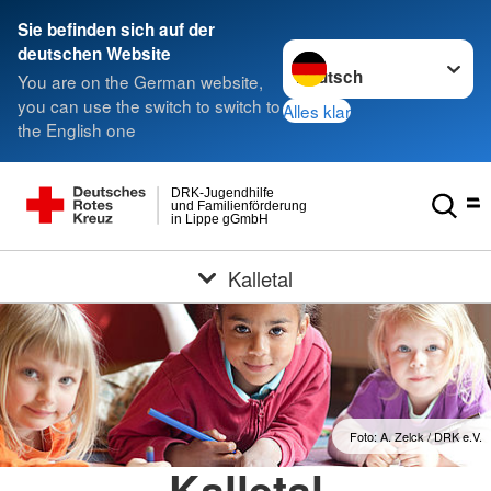
Sie befinden sich auf der
Sprache wechseln zu
deutschen Website
You are on the German website,
you can use the switch to switch to
Alles klar
the English one
DRK-Jugendhilfe
und Familienförderung
in Lippe gGmbH
Kalletal
Foto: A. Zelck / DRK e.V.
Kalletal