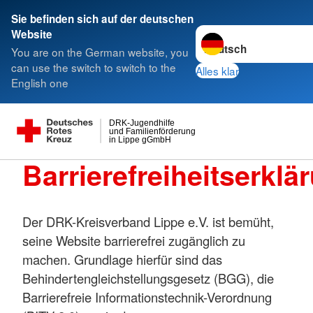
Sie befinden sich auf der deutschen
Sprache wechseln zu
Website
You are on the German website, you
can use the switch to switch to the
Alles klar
English one
DRK-Jugendhilfe
und Familienförderung
in Lippe gGmbH
Barrierefreiheitserklä
Der DRK-Kreisverband Lippe e.V. ist bemüht,
seine Website barrierefrei zugänglich zu
machen. Grundlage hierfür sind das
Behindertengleichstellungsgesetz (BGG), die
Barrierefreie Informationstechnik-Verordnung