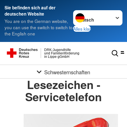
Sie befinden sich auf der
Sprache wechseln zu
deutschen Website
You are on the German website,
you can use the switch to switch to
Alles klar
the English one
DRK-Jugendhilfe
und Familienförderung
in Lippe gGmbH
Schwesternschaften
Lesezeichen -
Servicetelefon