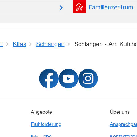
Familienzentrum
rt
Kitas
Schlangen
Schlangen - Am Kuhlho
Angebote
Über uns
Frühförderung
Ansprechpar
IFF Lippe
Kontaktform