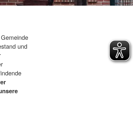
er Gemeinde
estand und
r
er
findende
rer
 unsere