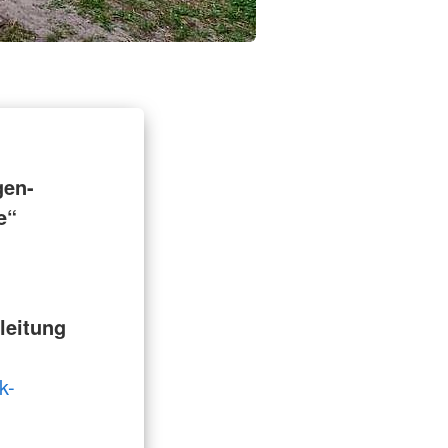
gen-
e“
leitung
k-