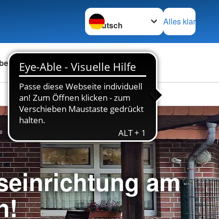
Sprache wechseln zu
Alles klar
ber uns
Karriere
seinrichtung am
n!