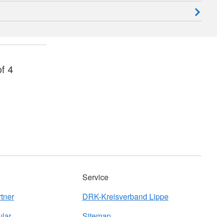
f 4
Service
tner
DRK-Kreisverband Lippe
ular
Sitemap