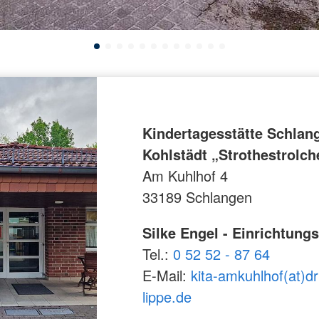
Kindertagesstätte Schlan
Kohlstädt „Strothestrolch
Am Kuhlhof 4
33189 Schlangen
Silke Engel - Einrichtungs
Tel.:
0 52 52 - 87 64
E-Mail:
kita-amkuhlhof(at)dr
lippe.de