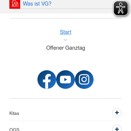
Was ist VG?
Start
Offener Ganztag
Kitas
OGS