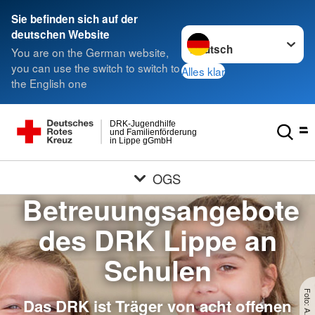
Sie befinden sich auf der
Sprache wechseln zu
deutschen Website
You are on the German website,
you can use the switch to switch to
Alles klar
the English one
DRK-Jugendhilfe
und Familienförderung
in Lippe gGmbH
OGS
Betreuungsangebote
des DRK Lippe an
Schulen
Das DRK ist Träger von acht offenen