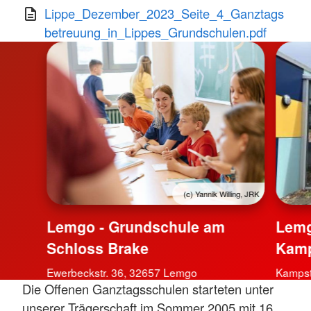
Lippe_Dezember_2023_Seite_4_Ganztags
betreuung_in_Lippes_Grundschulen.pdf
(c) Yannik Willing, JRK
Lemg
Lemgo - Grundschule am
Kamp
Schloss Brake
Kampst
Ewerbeckstr. 36, 32657 Lemgo
Die Offenen Ganztagsschulen starteten unter
unserer Trägerschaft im Sommer 2005 mit 16