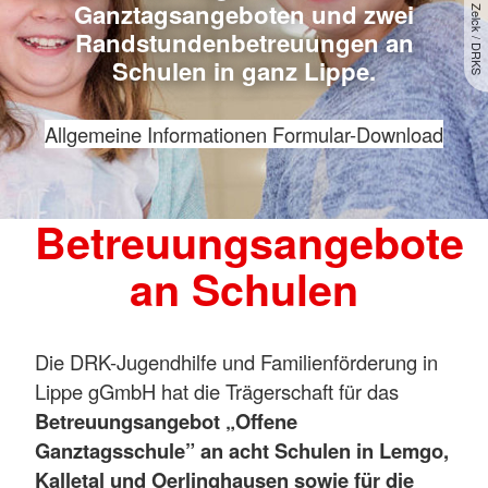
Foto: A. Zelck / DRKS
Ganztagsangeboten und zwei
Randstundenbetreuungen an
Schulen in ganz Lippe.
Allgemeine Informationen
Formular-Download
Betreuungsangebote
an Schulen
Die DRK-Jugendhilfe und Familienförderung in
Lippe gGmbH hat die Trägerschaft für das
Betreuungsangebot „Offene
Ganztagsschule” an acht Schulen in Lemgo,
Kalletal und Oerlinghausen sowie für die