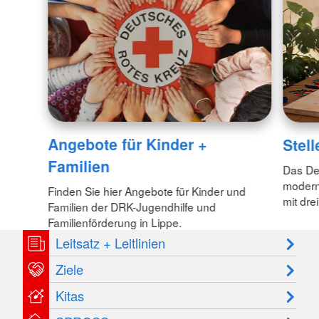
Angebote für Kinder +
Stel
Familien
Das Deu
modern
Finden Sie hier Angebote für Kinder und
mit dre
Familien der DRK-Jugendhilfe und
Familienförderung in Lippe.
Leitsatz + Leitlinien
Ziele
Kitas