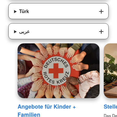
Türk
عربى
Angebote für Kinder +
Stel
Familien
Das Deu