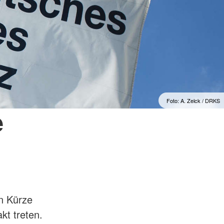
Foto: A. Zelck / DRKS
e
in Kürze
akt treten.