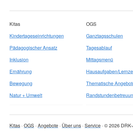
Kitas
OGS
Kindertageseinrichtungen
Ganztagsschulen
Pädagogischer Ansatz
Tagesablauf
Inklusion
Mittagsmenü
Ernährung
Hausaufgaben/Lernze
Bewegung
Thematische Angebot
Natur + Umwelt
Randstundenbetreuu
Kitas
OGS
Angebote
Über uns
Service
© 2026 DRK-J