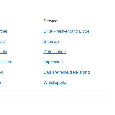
Service
tner
DRK-Kreisverband Lippe
ular
Sitemap
bote
Datenschutz
itlinien
Impressum
on
Barrierefreiheitserklärung
e
Whistleportal