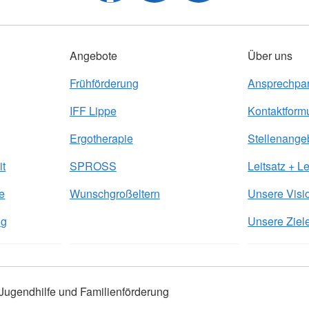
Angebote
Über uns
Frühförderung
Ansprechpar
IFF Lippe
Kontaktform
Ergotherapie
Stellenange
it
SPROSS
Leitsatz + Le
e
Wunschgroßeltern
Unsere Visi
ng
Unsere Ziel
ugendhilfe und Familienförderung