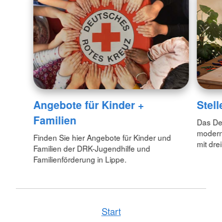
Angebote für Kinder +
Stel
Familien
Das Deu
modern
Finden Sie hier Angebote für Kinder und
mit dre
Familien der DRK-Jugendhilfe und
Familienförderung in Lippe.
Start