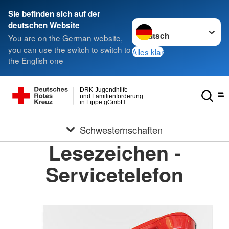
Sie befinden sich auf der
Sprache wechseln zu
deutschen Website
You are on the German website,
you can use the switch to switch to
Alles klar
the English one
DRK-Jugendhilfe
und Familienförderung
in Lippe gGmbH
Schwesternschaften
Lesezeichen -
Servicetelefon