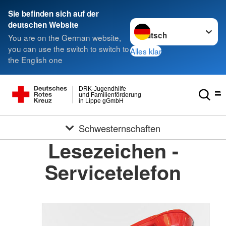
Sie befinden sich auf der
Sprache wechseln zu
deutschen Website
You are on the German website,
you can use the switch to switch to
Alles klar
the English one
DRK-Jugendhilfe
und Familienförderung
in Lippe gGmbH
Schwesternschaften
Lesezeichen -
Servicetelefon